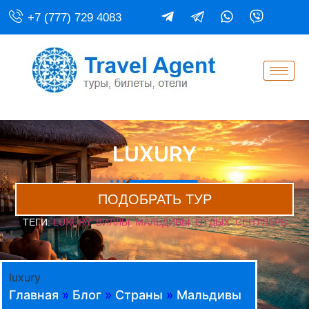
+7 (777) 729 4083
LUXURY
ПОДОБРАТЬ ТУР
ТЕГИ:
LUXURY
,
ВИЛЛЫ
,
МАЛЬДИВЫ
,
ОТДЫХ
,
СЕНТЯБРЬ
luxury
Главная
»
Блог
»
Страны
»
Мальдивы