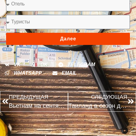
Далее
VK
OK
TELEGRAM
WHATSAPP
EMAIL
ПРЕДЫДУЩАЯ
СЛЕДУЮЩАЯ
Вьетнам на сентябрь 2026: когда покупать тур, чтобы выбрать лучшие варианты
Таиланд в сезон дождей: где осадки минимальны и можно купаться