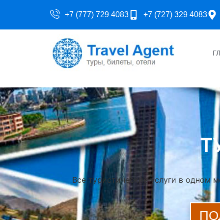
+7 (777) 729 4083
+7 (727) 329 4083
Г
Т
Все туристические услуги в одном ме
ПО