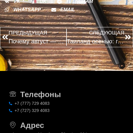
VK
OK
TELEGRAM
WHATSAPP
EMAIL
ПРЕДЫДУЩАЯ
СЛЕДУЮЩАЯ
Почему август — хороший момент спланировать осенний отпуск
Таиланд осенью: где меньше дождей и спокойнее море
Телефоны
+7 (777) 729 4083
+7 (727) 329 4083
Адрес