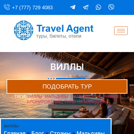
+7 (777) 729 4083
ВИЛЛЫ
ПОДОБРАТЬ ТУР
ТЕГИ:
ВИЛЛЫ
,
МАЛЬДИВЫ
,
ОКТЯБРЬ 2026
,
РАННЕЕ
БРОНИРОВАНИЕ
,
ТУРЫ НА МАЛЬДИВЫ
виллы
Главная
»
Блог
»
Страны
»
Мальдивы