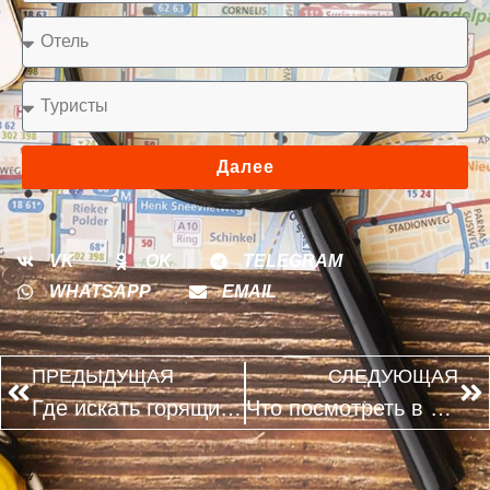
Далее
VK
OK
TELEGRAM
WHATSAPP
EMAIL
ПРЕДЫДУЩАЯ
СЛЕДУЮЩАЯ
Где искать горящие туры в Индию на ноябрь и декабрь?
Что посмотреть в Египте?