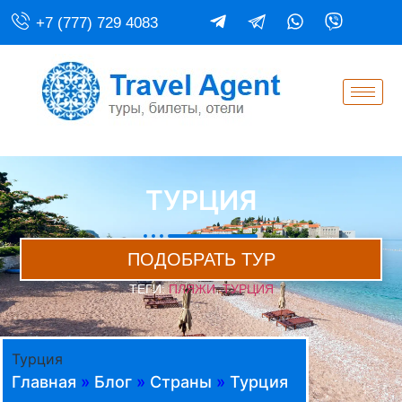
+7 (777) 729 4083
ТУРЦИЯ
ПОДОБРАТЬ ТУР
ТЕГИ:
ПЛЯЖИ
,
ТУРЦИЯ
Турция
Главная
»
Блог
»
Страны
»
Турция