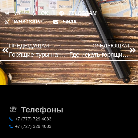
VK
OK
TELEGRAM
WHATSAPP
EMAIL
ПРЕДЫДУЩАЯ
СЛЕДУЮЩАЯ
Горящие туры на Мальдивы летом: миф или реальность?
Где искать горящие туры в Индию на ноябрь и декабрь?
Телефоны
+7 (777) 729 4083
+7 (727) 329 4083