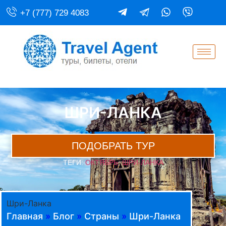
+7 (777) 729 4083
ШРИ-ЛАНКА
ПОДОБРАТЬ ТУР
ТЕГИ:
ОКТЯБРЬ
,
ШРИ-ЛАНКА
Шри-Ланка
Главная
»
Блог
»
Страны
»
Шри-Ланка