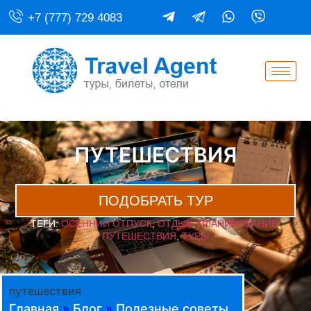
+7 (777) 729 4083
ПУТЕШЕСТВИЯ
ПОДОБРАТЬ ТУР
ТЕГИ:
ОСЕННИЙ ОТПУСК
,
ОТДЫХ
,
ПЛАНИРОВАНИЕ
,
ПУТЕШЕСТВИЯ
,
ТУРЫ
путешествия
Главная
»
Блог
»
Полезные советы