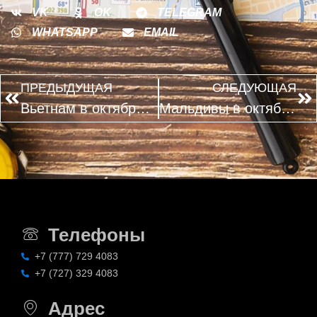
VK
OK
TELEGRAM
WHATSAPP
EMAIL
ПРЕДЫДУЩАЯ
СЛЕДУЮЩАЯ
Вьетнам в октябре 2026: когда покупать тур и какие курорты выбирать
Мальдивы в октябре 2026: когда бронировать виллу выгоднее
Телефоны
+7 (777) 729 4083
+7 (727) 329 4083
Адрес