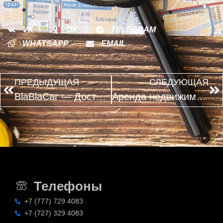
VK
OK
TELEGRAM
WHATSAPP
EMAIL
ПРЕДЫДУЩАЯ
СЛЕДУЮЩАЯ
BlaBlaCar — Доступные поездки на любой вкус
Аренда недвижимости
Телефоны
+7 (777) 729 4083
+7 (727) 329 4083