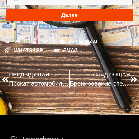
Далее
VK
OK
TELEGRAM
WHATSAPP
EMAIL
ПРЕДЫДУЩАЯ
СЛЕДУЮЩАЯ
Прокат автомобилей
Бронирование отелей