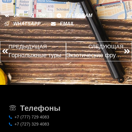
VK
OK
TELEGRAM
WHATSAPP
EMAIL
ПРЕДЫДУЩАЯ
СЛЕДУЮЩАЯ
Горнолыжные туры
Экзотические фрукты Вьетнама
Телефоны
+7 (777) 729 4083
+7 (727) 329 4083