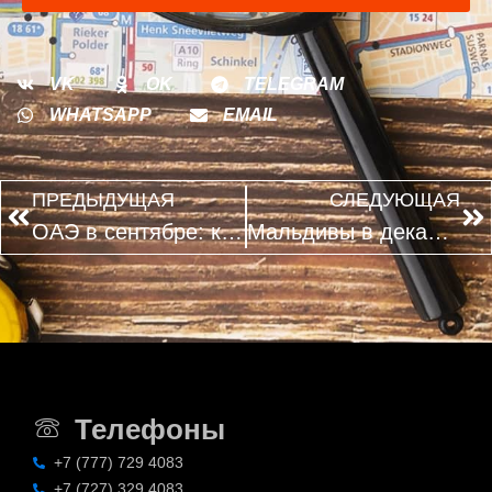
VK
OK
TELEGRAM
WHATSAPP
EMAIL
ПРЕДЫДУЩАЯ
СЛЕДУЮЩАЯ
ОАЭ в сентябре: как меняется отдых по сравнению с летом
Мальдивы в декабре 2026: когда начинать бронирование без переплаты
Телефоны
+7 (777) 729 4083
+7 (727) 329 4083