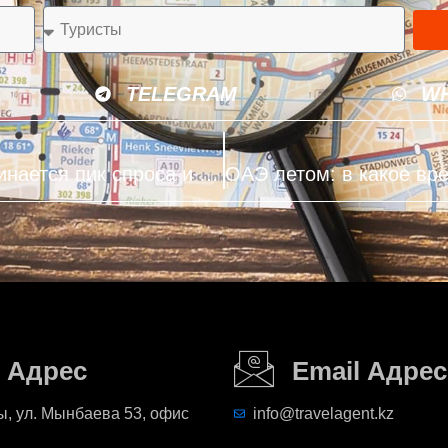
TELEGRAM
W
Турция в августе 2026: когда начинается пик спроса и рост цен
Адрес
Email Адрес
, ул. Мынбаева 53, офис
info@travelagent.kz