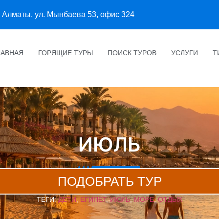
Алматы, ул. Мынбаева 53, офис 324
ЛАВНАЯ
ГОРЯЩИЕ ТУРЫ
ПОИСК ТУРОВ
УСЛУГИ
Т
ИЮЛЬ
ПОДОБРАТЬ ТУР
ТЕГИ:
ДЕТИ
,
ЕГИПЕТ
,
ИЮЛЬ
,
МОРЕ
,
ОТДЫХ