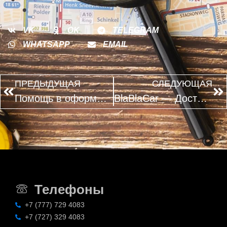
VK
OK
TELEGRAM
WHATSAPP
EMAIL
ПРЕДЫДУЩАЯ
СЛЕДУЮЩАЯ
Помощь в оформлении визы
BlaBlaCar — Доступные поездки на любой вкус
Телефоны
+7 (777) 729 4083
+7 (727) 329 4083