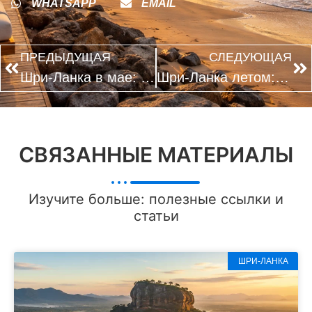
WHATSAPP
EMAIL
ПРЕДЫДУЩАЯ
СЛЕДУЮЩАЯ
Шри-Ланка в мае: какие экскурсии комфортнее в начале дня
Шри-Ланка летом: какое побережье выбирают для океана без волн
СВЯЗАННЫЕ МАТЕРИАЛЫ
Изучите больше: полезные ссылки и
статьи
ШРИ-ЛАНКА