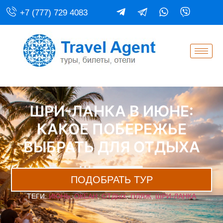
+7 (777) 729 4083
ШРИ-ЛАНКА В ИЮНЕ:
КАКОЕ ПОБЕРЕЖЬЕ
ВЫБРАТЬ ДЛЯ ОТДЫХА
ПОДОБРАТЬ ТУР
ТЕГИ:
ИЮНЬ
,
ОКЕАН
,
ОТДЫХ
,
ПЛЯЖ
,
ШРИ-ЛАНКА