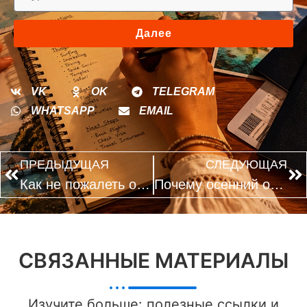
Далее
VK
OK
TELEGRAM
WHATSAPP
EMAIL
ПРЕДЫДУЩАЯ
СЛЕДУЮЩАЯ
Как не пожалеть о выбранном направлении для летнего отдыха
Почему осенний отпуск часто получается выгоднее летнего
СВЯЗАННЫЕ МАТЕРИАЛЫ
Изучите больше: полезные ссылки и