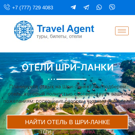
+7 (777) 729 4083
ОТЕЛИ ШРИ-ЛАНКИ
Планируете отдых на Шри-Ланке? Мы подберем
отель, который полностью соответствует вашим
пожеланиям: роскошные резорты, уютные эко-отели
или бюджетные варианты.
НАЙТИ ОТЕЛЬ В ШРИ-ЛАНКЕ
ТЕГИ:
ОТЕЛИ
,
ШРИ-ЛАНКА