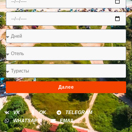
Далее
VK
OK
TELEGRAM
WHATSAPP
EMAIL