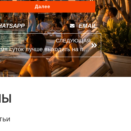
Далее
HATSAPP
EMAIL
СЛЕДУЮЩАЯ
ОАЭ летом: в какое время суток лучше выходить на прогулки
ЛЫ
тьи