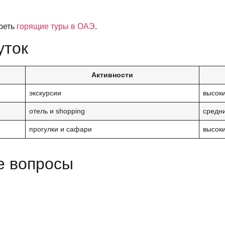
реть
горящие туры в ОАЭ
.
уток
Активности
экскурсии
высок
отель и shopping
средн
прогулки и сафари
высок
е вопросы