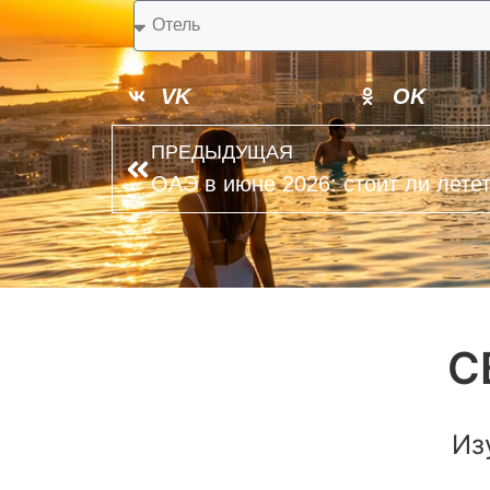
VK
OK
ПРЕДЫДУЩАЯ
С
Из