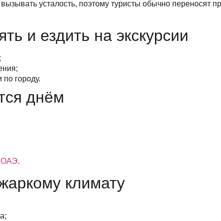
вызывать усталость, поэтому туристы обычно переносят про
ть и ездить на экскурсии
;
ения;
 по городу.
тся днём
в ОАЭ
.
 жаркому климату
а;