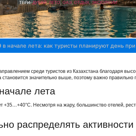
ТЕГИ:
ДУБАЙ
,
ЛЕТО
,
ОАЭ
,
ОТДЫХ
,
ЭКСКУРСИИ
 в начале лета: как туристы планируют день пр
правлением среди туристов из Казахстана благодаря выс
а становится значительно выше, поэтому важно правильно 
 начале лета
т +35…+40°C. Несмотря на жару, большинство отелей, рес
ьно распределять активности