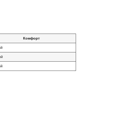
Комфорт
ий
ий
ий