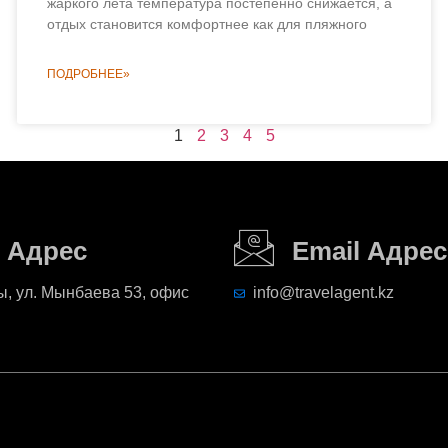
жаркого лета температура постепенно снижается, а
отдых становится комфортнее как для пляжного
ПОДРОБНЕЕ»
1
2
3
4
5
Адрес
Email Адрес
, ул. Мынбаева 53, офис
info@travelagent.kz