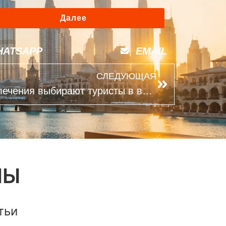
Далее
HATSAPP
EMAIL
СЛЕДУЮЩАЯ
ОАЭ летом: какие развлечения выбирают туристы в вечернее время
ЛЫ
тьи