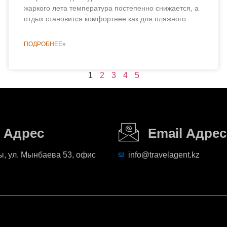
жаркого лета температура постепенно снижается, а
отдых становится комфортнее как для пляжного
ПОДРОБНЕЕ»
1
2
3
4
5
Адрес
Email Адрес
, ул. Мынбаева 53, офис
info@travelagent.kz