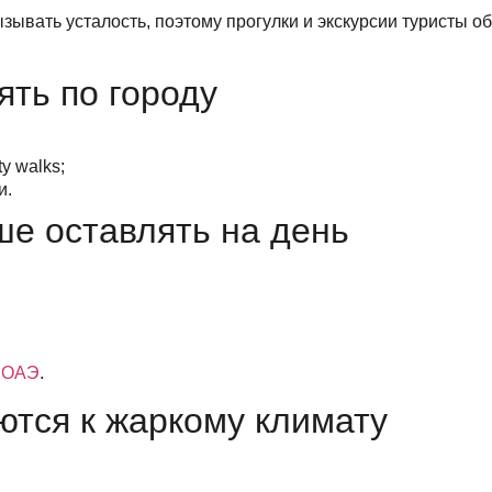
ывать усталость, поэтому прогулки и экскурсии туристы 
ять по городу
y walks;
и.
ше оставлять на день
в ОАЭ
.
ются к жаркому климату