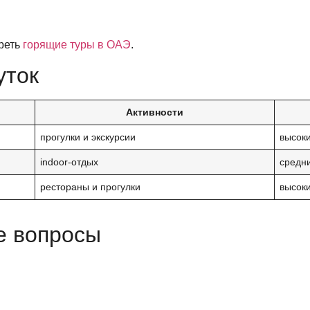
реть
горящие туры в ОАЭ
.
уток
Активности
прогулки и экскурсии
высок
indoor-отдых
средн
рестораны и прогулки
высок
е вопросы