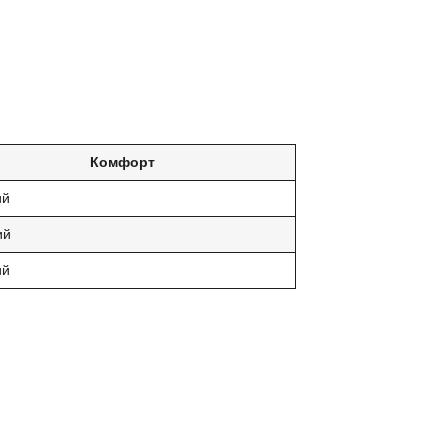
Комфорт
ий
ий
ий