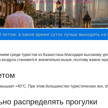
ТЕГИ:
ДУБАЙ
,
ЛЕТО
,
ОАЭ
,
ОТДЫХ
,
ПРОГУЛКИ
 летом: в какое время суток лучше выходить на
ием среди туристов из Казахстана благодаря высокому ур
 воздуха становится значительно выше, поэтому важно пра
етом
вышает +40°C. При этом большинство туристических зон, sh
ьно распределять прогулки