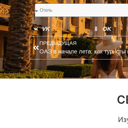
VK
OK
ПРЕДЫДУЩАЯ
С
Из