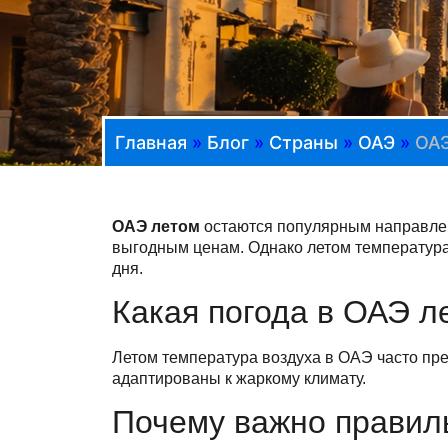
Главная
»
Блог
»
Страны
»
ОАЭ
»
ОАЭ
ОАЭ летом
остаются популярным направлен
выгодным ценам. Однако летом температура
дня.
Какая погода в ОАЭ л
Летом температура воздуха в ОАЭ часто пре
адаптированы к жаркому климату.
Почему важно правил