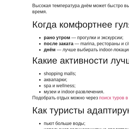
Высокая температура днём может быстро выз
время.
Когда комфортнее гул
рано утром
— прогулки и экскурсии;
после заката
— marina, рестораны и cit
днём
— лучше выбирать indoor-локаци
Какие активности луч
shopping malls;
аквапарки;
spa и wellness;
музеи и indoor-развлечения.
Подобрать отдых можно через
поиск туров 
Как туристы адаптиру
пьют больше воды;