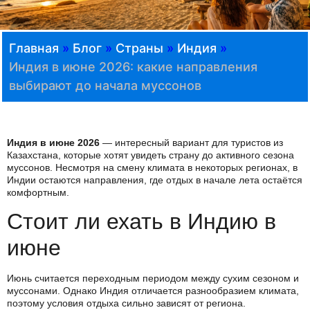
Главная
»
Блог
»
Страны
»
Индия
»
Индия в июне 2026: какие направления
выбирают до начала муссонов
Индия в июне 2026
— интересный вариант для туристов из
Казахстана, которые хотят увидеть страну до активного сезона
муссонов. Несмотря на смену климата в некоторых регионах, в
Индии остаются направления, где отдых в начале лета остаётся
комфортным.
Стоит ли ехать в Индию в
июне
Июнь считается переходным периодом между сухим сезоном и
муссонами. Однако Индия отличается разнообразием климата,
поэтому условия отдыха сильно зависят от региона.