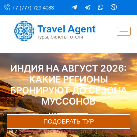
+7 (777) 729 4083
ИНДИЯ НА АВГУСТ 2026:
КАКИЕ РЕГИОНЫ
БРОНИРУЮТ ДО СЕЗОНА
МУССОНОВ
ПОДОБРАТЬ ТУР
ТЕГИ:
АВГУСТ
,
ИНДИЯ
,
МУССОНЫ
,
ОТДЫХ
,
ПУТЕШЕСТВИЕ