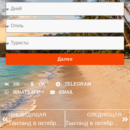
Далее
VK
OK
TELEGRAM
WHATSAPP
EMAIL
ПРЕДЫДУЩАЯ
СЛЕДУЮЩАЯ
Таиланд в октябре 2026: когда бронировать тур заранее выгоднее
Таиланд в октябре: чем отличаются Пхукет, Краби и Као Лак в начале сезона