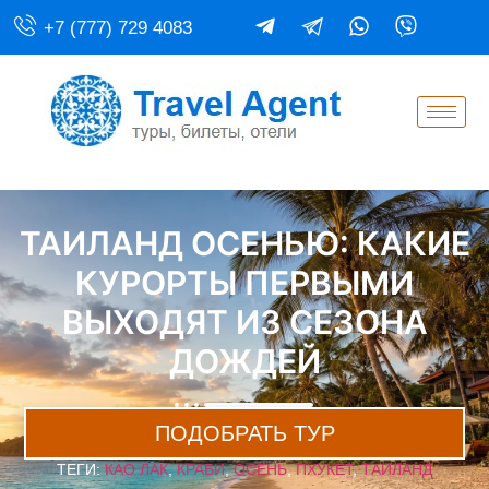
+7 (777) 729 4083
ТАИЛАНД ОСЕНЬЮ: КАКИЕ
КУРОРТЫ ПЕРВЫМИ
ВЫХОДЯТ ИЗ СЕЗОНА
ДОЖДЕЙ
ПОДОБРАТЬ ТУР
ТЕГИ:
КАО ЛАК
,
КРАБИ
,
ОСЕНЬ
,
ПХУКЕТ
,
ТАИЛАНД