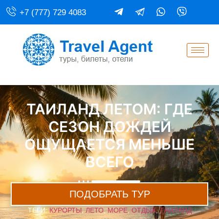
+7 (777) 729 4083
ТАИЛАНД ЛЕТОМ: ГДЕ
СЕЗОН ДОЖДЕЙ
ОЩУЩАЕТСЯ МЕНЬШЕ
ВСЕГО
ПОДОБРАТЬ ТУР
ТЕГИ:
КУРОРТЫ
,
ЛЕТО
,
МОРЕ
,
ОТДЫХ
,
ТАИЛАНД