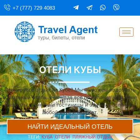
+7 (777) 729 4083
ОТЕЛИ КУБЫ
Планируете отдых на Кубе? Мы поможем подобрать
идеальный отель, учитывая все пожелания! Пляжные
резорты, семейные гостиницы и элитные отели на
любой вкус и бюджет.
НАЙТИ ИДЕАЛЬНЫЙ ОТЕЛЬ
ТЕГИ:
КУБА
,
ОТЕЛИ
,
ПЛЯЖНЫЙ ОТДЫХ