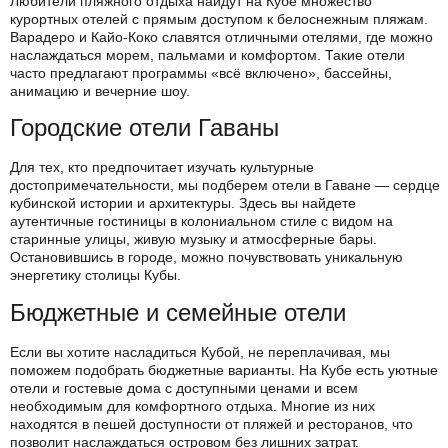
Любители пляжного отдыха найдут на Кубе множество
курортных отелей с прямым доступом к белоснежным пляжам.
Варадеро и Кайо-Коко славятся отличными отелями, где можно
наслаждаться морем, пальмами и комфортом. Такие отели
часто предлагают программы «всё включено», бассейны,
анимацию и вечерние шоу.
Городские отели Гаваны
Для тех, кто предпочитает изучать культурные
достопримечательности, мы подберем отели в Гаване — сердце
кубинской истории и архитектуры. Здесь вы найдете
аутентичные гостиницы в колониальном стиле с видом на
старинные улицы, живую музыку и атмосферные бары.
Остановившись в городе, можно почувствовать уникальную
энергетику столицы Кубы.
Бюджетные и семейные отели
Если вы хотите насладиться Кубой, не переплачивая, мы
поможем подобрать бюджетные варианты. На Кубе есть уютные
отели и гостевые дома с доступными ценами и всем
необходимым для комфортного отдыха. Многие из них
находятся в пешей доступности от пляжей и ресторанов, что
позволит наслаждаться островом без лишних затрат.