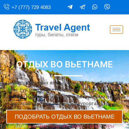
+7 (777) 729 4083
ОТДЫХ ВО ВЬЕТНАМЕ
Планируете отдых во Вьетнаме? Мы подберем для
вас тур мечты! Вьетнам славится роскошными
пляжами, богатой культурой и доступными ценами.
Выбирайте отдых на лучших курортах страны.
ПОДОБРАТЬ ОТДЫХ ВО ВЬЕТНАМЕ
ТЕГИ:
ВЬЕТНАМ
,
КУЛЬТУРА
,
МОРЕ
,
ПЛЯЖИ
,
ТУРЫ