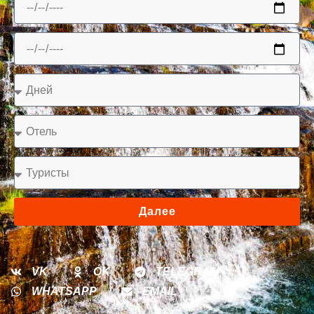
Далее
VK
OK
TELEGRAM
WHATSAPP
EMAIL