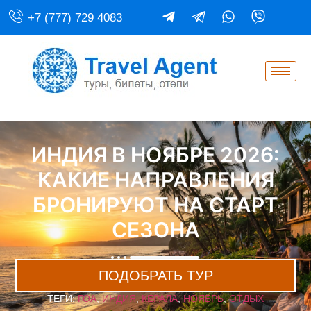
+7 (777) 729 4083
ИНДИЯ В НОЯБРЕ 2026:
КАКИЕ НАПРАВЛЕНИЯ
БРОНИРУЮТ НА СТАРТ
СЕЗОНА
ПОДОБРАТЬ ТУР
ТЕГИ:
ГОА
,
ИНДИЯ
,
КЕРАЛА
,
НОЯБРЬ
,
ОТДЫХ