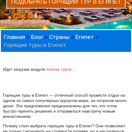
ПОДОБРАТЬ ГОРЯЩИЙ ТУР В ЕГИПЕТ
ТЕГИ:
ГОРЯЩИЕ ТУРЫ
,
ЕГИПЕТ
,
КРАСНОЕ МОРЕ
Главная
»
Блог
»
Страны
»
Египет
»
Горящие туры в Египет
Идет загрузка модуля
поиска туров
…
Горящие туры в Египет — отличный способ провести отдых на
одном из самых популярных курортов мира, не потратив много
денег. Эти предложения предназначены для тех, кто готов
быстро принять решение и отправиться навстречу новым
впечатлениям.
Почему стоит выбрать горящие туры в Египет? Они позволяют
не только сэкономить на стоимости путевки, но и насладиться