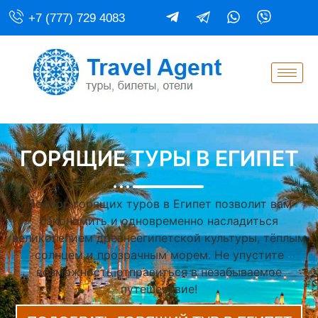
+7 (777) 729 4083
ГОРЯЩИЕ ТУРЫ В ЕГИПЕТ
Подбор горящих туров в Египет позволит вам
сэкономить и одновременно насладиться
великолепием древнеегипетской культуры, тёплым
солнцем и прозрачным морем. Не упустите
возможность отправиться в незабываемое
путешествие!