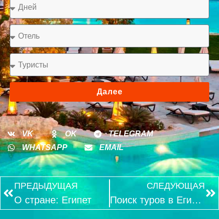
Далее
VK
OK
TELEGRAM
WHATSAPP
EMAIL
ПРЕДЫДУЩАЯ
СЛЕДУЮЩАЯ
О стране: Египет
Поиск туров в Египет