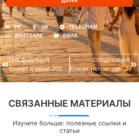
Далее
VK
OK
TELEGRAM
WHATSAPP
EMAIL
ПРЕДЫДУЩАЯ
СЛЕДУЮЩАЯ
Египет в июне 2026: когда выгоднее покупать тур до летней жары
Египет летом: где море спокойнее и комфортнее для купания
СВЯЗАННЫЕ МАТЕРИАЛЫ
Изучите больше: полезные ссылки и
статьи