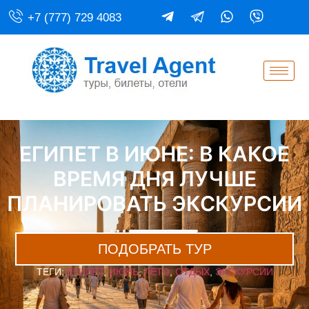
+7 (777) 729 4083
ЕГИПЕТ В ИЮНЕ: В КАКОЕ
ВРЕМЯ ДНЯ ЛУЧШЕ
ПЛАНИРОВАТЬ ЭКСКУРСИИ
ПОДОБРАТЬ ТУР
ТЕГИ:
ЕГИПЕТ
,
ИЮНЬ
,
ЛЕТО
,
ОТДЫХ
,
ЭКСКУРСИИ