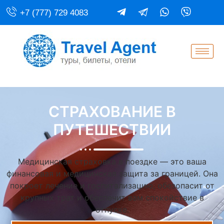
+7 (777) 729 4083
СТРАХОВАНИЕ В
ПУТЕШЕСТВИИ
Медицинская страховка в поездке — это ваша
финансовая и медицинская защита за границей. Она
покроет лечение и госпитализацию, обезопасит от
крупных трат и обеспечит вам спокойствие в
отпуске.